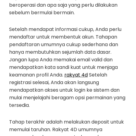
beroperasi dan apa saja yang perlu dilakukan
sebelum bermulai bermain.
Setelah mendapat informasi cukup, Anda perlu
mendaftar untuk membentuk akun. Tahapan
pendaftaran umumnya cukup sederhana dan
hanya membutuhkan sejumlah data dasar.
Jangan lupa Anda memakai email valid dan
mendapatkan kata sandi kuat untuk menjaga
keamanan profil Anda.
rakyat 4d
Setelah
registrasi selesai, Anda akan langsung
mendapatkan akses untuk login ke sistem dan
mulai menjelajahi beragam opsi permainan yang
tersedia.
Tahap terakhir adalah melakukan deposit untuk
memulai taruhan. Rakyat 4D umumnya