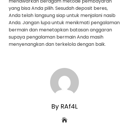
menawarkan beragam metode pembayaran
yang bisa Anda pilih. Sesudah deposit beres,
Anda telah langsung siap untuk menjalani nasib
Anda. Jangan lupa untuk menikmati pengalaman
bermain dan menetapkan batasan anggaran
supaya pengalaman bermain Anda masih
menyenangkan dan terkelola dengan baik.
By RAf4L