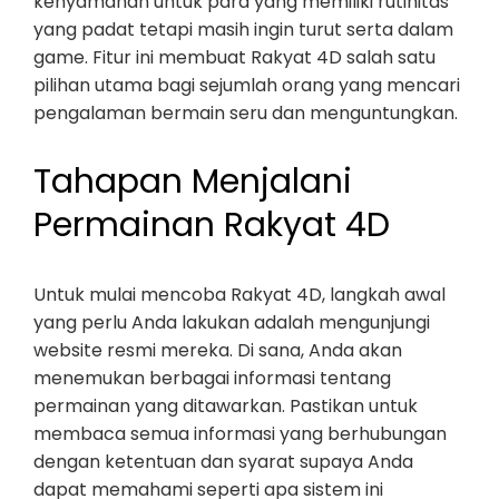
kenyamanan untuk para yang memiliki rutinitas
yang padat tetapi masih ingin turut serta dalam
game. Fitur ini membuat Rakyat 4D salah satu
pilihan utama bagi sejumlah orang yang mencari
pengalaman bermain seru dan menguntungkan.
Tahapan Menjalani
Permainan Rakyat 4D
Untuk mulai mencoba Rakyat 4D, langkah awal
yang perlu Anda lakukan adalah mengunjungi
website resmi mereka. Di sana, Anda akan
menemukan berbagai informasi tentang
permainan yang ditawarkan. Pastikan untuk
membaca semua informasi yang berhubungan
dengan ketentuan dan syarat supaya Anda
dapat memahami seperti apa sistem ini