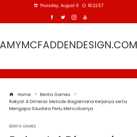
Skip
Thursday, August 6
18:22:57
to
content
AMYMCFADDENDESIGN.CO
Home
Berita Games
Rakyat 4 Dimensi: Metode Bagaimana Kerjanya serta
Mengapa Saudara Perlu Mencobanya
BERITA GAMES