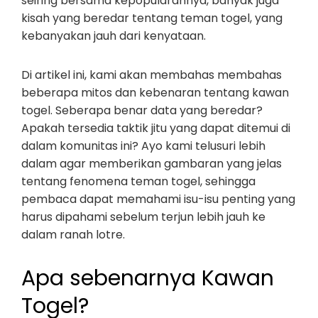
seiring bersama kepopularannya, banyak juga
kisah yang beredar tentang teman togel, yang
kebanyakan jauh dari kenyataan.
Di artikel ini, kami akan membahas membahas
beberapa mitos dan kebenaran tentang kawan
togel. Seberapa benar data yang beredar?
Apakah tersedia taktik jitu yang dapat ditemui di
dalam komunitas ini? Ayo kami telusuri lebih
dalam agar memberikan gambaran yang jelas
tentang fenomena teman togel, sehingga
pembaca dapat memahami isu-isu penting yang
harus dipahami sebelum terjun lebih jauh ke
dalam ranah lotre.
Apa sebenarnya Kawan
Togel?