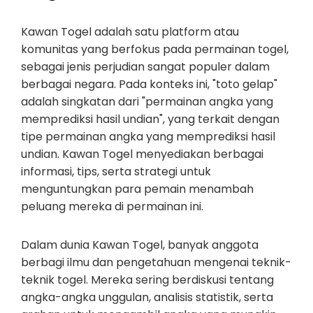
Kawan Togel adalah satu platform atau
komunitas yang berfokus pada permainan togel,
sebagai jenis perjudian sangat populer dalam
berbagai negara. Pada konteks ini, "toto gelap"
adalah singkatan dari "permainan angka yang
memprediksi hasil undian", yang terkait dengan
tipe permainan angka yang memprediksi hasil
undian. Kawan Togel menyediakan berbagai
informasi, tips, serta strategi untuk
menguntungkan para pemain menambah
peluang mereka di permainan ini.
Dalam dunia Kawan Togel, banyak anggota
berbagi ilmu dan pengetahuan mengenai teknik-
teknik togel. Mereka sering berdiskusi tentang
angka-angka unggulan, analisis statistik, serta