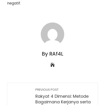
negatif.
By RAf4L
PREVIOUS POST
Rakyat 4 Dimensi: Metode
Bagaimana Kerjanya serta