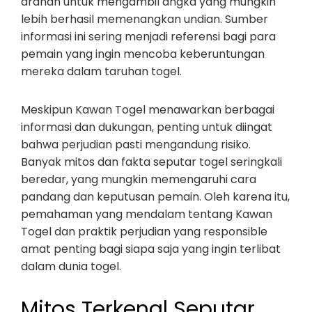
arahan untuk mengambil angka yang mungkin
lebih berhasil memenangkan undian. Sumber
informasi ini sering menjadi referensi bagi para
pemain yang ingin mencoba keberuntungan
mereka dalam taruhan togel.
Meskipun Kawan Togel menawarkan berbagai
informasi dan dukungan, penting untuk diingat
bahwa perjudian pasti mengandung risiko.
Banyak mitos dan fakta seputar togel seringkali
beredar, yang mungkin memengaruhi cara
pandang dan keputusan pemain. Oleh karena itu,
pemahaman yang mendalam tentang Kawan
Togel dan praktik perjudian yang responsible
amat penting bagi siapa saja yang ingin terlibat
dalam dunia togel.
Mitos Terkenal Seputar