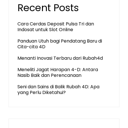
Recent Posts
Cara Cerdas Deposit Pulsa Tri dan
Indosat untuk Slot Online
Panduan Utuh bagi Pendatang Baru di
Cita-cita 4D
Menanti Inovasi Terbaru dari Rubah4d
Meneliti Jagat Harapan 4-D: Antara
Nasib Baik dan Perencanaan
Seni dan Sains di Balik Rubah 4D: Apa
yang Perlu Diketahui?