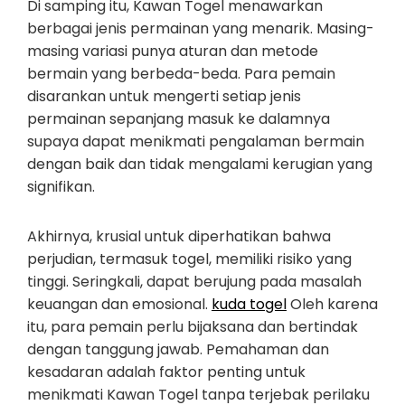
Di samping itu, Kawan Togel menawarkan
berbagai jenis permainan yang menarik. Masing-
masing variasi punya aturan dan metode
bermain yang berbeda-beda. Para pemain
disarankan untuk mengerti setiap jenis
permainan sepanjang masuk ke dalamnya
supaya dapat menikmati pengalaman bermain
dengan baik dan tidak mengalami kerugian yang
signifikan.
Akhirnya, krusial untuk diperhatikan bahwa
perjudian, termasuk togel, memiliki risiko yang
tinggi. Seringkali, dapat berujung pada masalah
keuangan dan emosional.
kuda togel
Oleh karena
itu, para pemain perlu bijaksana dan bertindak
dengan tanggung jawab. Pemahaman dan
kesadaran adalah faktor penting untuk
menikmati Kawan Togel tanpa terjebak perilaku