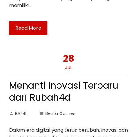
memiliki…
Read More
28
JUL
Menanti Inovasi Terbaru
dari Rubah4d
RAf4L
Berita Games
Dalam era digital yang terus berubah, inovasi dan