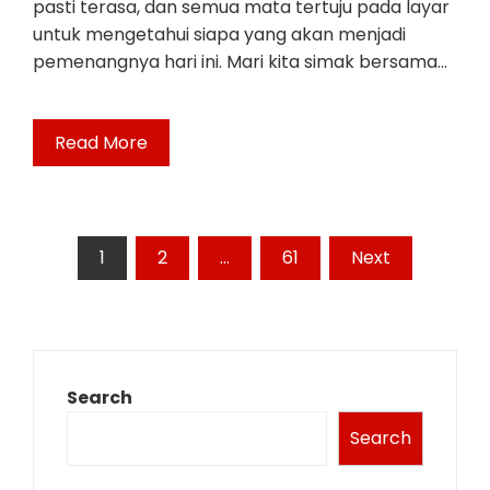
pasti terasa, dan semua mata tertuju pada layar
untuk mengetahui siapa yang akan menjadi
pemenangnya hari ini. Mari kita simak bersama…
Read More
Posts
1
2
…
61
Next
pagination
Search
Search