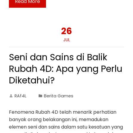
Read More
26
JUL
Seni dan Sains di Balik
Rubah 4D: Apa yang Perlu
Diketahui?
RAf4L
Berita Games
Fenomena Rubah 4D telah menarik perhatian
banyak orang belakangan ini, memadukan
elemen seni dan sains dalam satu kesatuan yang