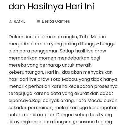
dan Hasilnya Hari Ini
RAf4L
Berita Games
Dalam dunia permainan angka, Toto Macau
menjadi salah satu yang paling ditunggu-tunggu
oleh para penggemar. Setiap hasil live draw
memberikan momen mendebarkan bagi
mereka yang berharap untuk meraih
keberuntungan. Hari ini, kita akan menyaksikan
hasil dari live draw Toto Macau, yang tidak hanya
menarik perhatian karena kecepatan prosesnya,
tetapi juga karena data yang akurat dan dapat
dipercaya.Bagi banyak orang, Toto Macau bukan
sekadar permainan, melainkan juga kesempatan
untuk meraih impian. Dengan setiap hasil yang
ditayangkan secara langsung, suasana tegang