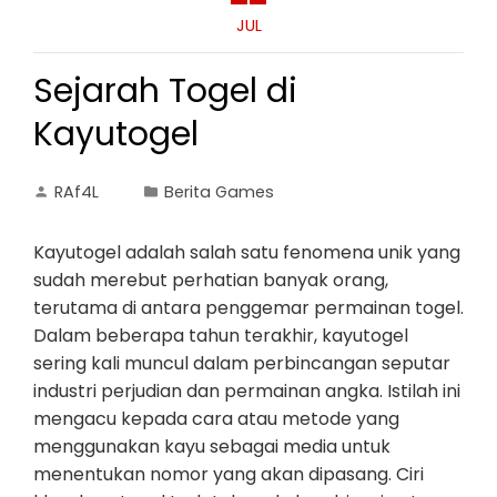
JUL
Sejarah Togel di
Kayutogel
RAf4L
Berita Games
Kayutogel adalah salah satu fenomena unik yang
sudah merebut perhatian banyak orang,
terutama di antara penggemar permainan togel.
Dalam beberapa tahun terakhir, kayutogel
sering kali muncul dalam perbincangan seputar
industri perjudian dan permainan angka. Istilah ini
mengacu kepada cara atau metode yang
menggunakan kayu sebagai media untuk
menentukan nomor yang akan dipasang. Ciri