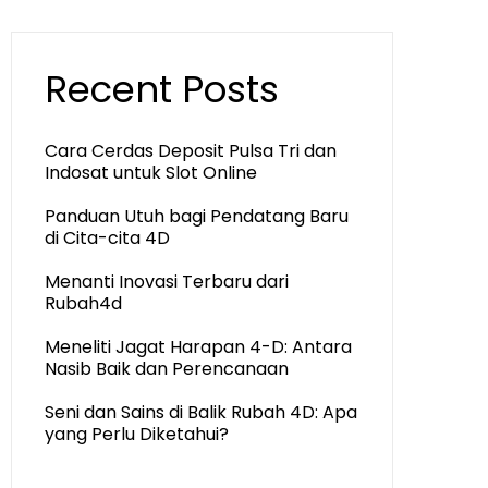
Recent Posts
Cara Cerdas Deposit Pulsa Tri dan
Indosat untuk Slot Online
Panduan Utuh bagi Pendatang Baru
di Cita-cita 4D
Menanti Inovasi Terbaru dari
Rubah4d
Meneliti Jagat Harapan 4-D: Antara
Nasib Baik dan Perencanaan
Seni dan Sains di Balik Rubah 4D: Apa
yang Perlu Diketahui?