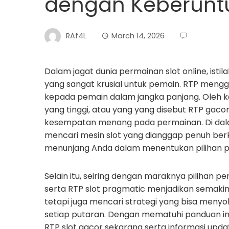
dengan Keberun
RAf4L
March 14, 2026
Dalam jagat dunia permainan slot online, isti
yang sangat krusial untuk pemain. RTP meng
kepada pemain dalam jangka panjang. Oleh ka
yang tinggi, atau yang yang disebut RTP gaco
kesempatan menang pada permainan. Di dala
mencari mesin slot yang dianggap penuh ber
menunjang Anda dalam menentukan pilihan pi
Selain itu, seiring dengan maraknya pilihan p
serta RTP slot pragmatic menjadikan semakin
tetapi juga mencari strategi yang bisa men
setiap putaran. Dengan mematuhi panduan 
RTP slot gacor sekarang serta informasi upd