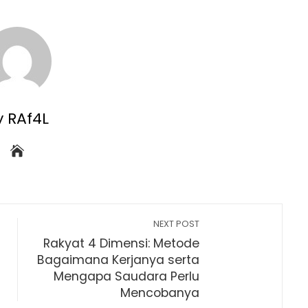
y RAf4L
NEXT POST
Rakyat 4 Dimensi: Metode
Bagaimana Kerjanya serta
Mengapa Saudara Perlu
Mencobanya