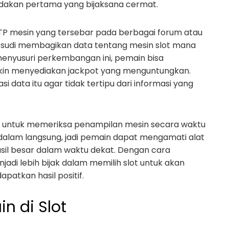
indakan pertama yang bijaksana cermat.
 RTP mesin yang tersebar pada berbagai forum atau
 sudi membagikan data tentang mesin slot mana
nyusuri perkembangan ini, pemain bisa
kin menyediakan jackpot yang menguntungkan.
si data itu agar tidak tertipu dari informasi yang
ra untuk memeriksa penampilan mesin secara waktu
dalam langsung, jadi pemain dapat mengamati alat
il besar dalam waktu dekat. Dengan cara
adi lebih bijak dalam memilih slot untuk akan
atkan hasil positif.
n di Slot