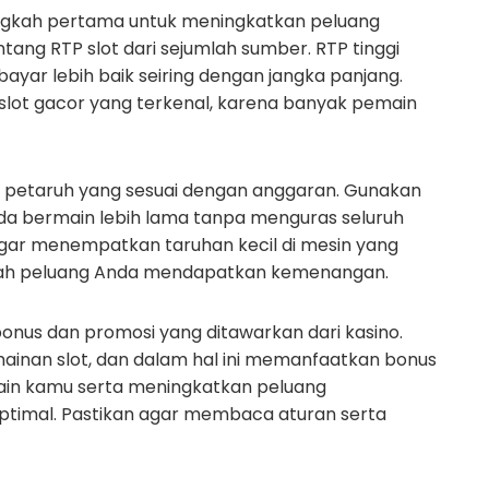
angkah pertama untuk meningkatkan peluang
tang RTP slot dari sejumlah sumber. RTP tinggi
ar lebih baik seiring dengan jangka panjang.
 slot gacor yang terkenal, karena banyak pemain
gi petaruh yang sesuai dengan anggaran. Gunakan
da bermain lebih lama tanpa menguras seluruh
gar menempatkan taruhan kecil di mesin yang
mbah peluang Anda mendapatkan kemenangan.
nus dan promosi yang ditawarkan dari kasino.
inan slot, dan dalam hal ini memanfaatkan bonus
ain kamu serta meningkatkan peluang
optimal. Pastikan agar membaca aturan serta