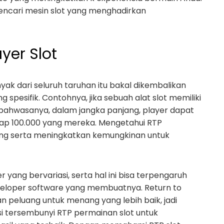
mencari mesin slot yang menghadirkan
yer Slot
yak dari seluruh taruhan itu bakal dikembalikan
spesifik. Contohnya, jika sebuah alat slot memiliki
i bahwasanya, dalam jangka panjang, player dapat
iap 100.000 yang mereka. Mengetahui RTP
ang serta meningkatkan kemungkinan untuk
 yang bervariasi, serta hal ini bisa terpengaruh
eloper software yang membuatnya. Return to
n peluang untuk menang yang lebih baik, jadi
 tersembunyi RTP permainan slot untuk