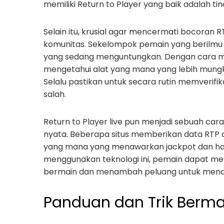
memiliki Return to Player yang baik adalah t
Selain itu, krusial agar mencermati bocoran
komunitas. Sekelompok pemain yang berilmu
yang sedang menguntungkan. Dengan cara me
mengetahui alat yang mana yang lebih mung
Selalu pastikan untuk secara rutin memverifika
salah.
Return to Player live pun menjadi sebuah ca
nyata. Beberapa situs memberikan data RTP 
yang mana yang menawarkan jackpot dan has
menggunakan teknologi ini, pemain dapat menj
bermain dan menambah peluang untuk mendap
Panduan dan Trik Bermai