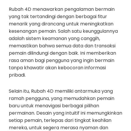
Rubah 4D menawarkan pengalaman bermain
yang tak tertandingi dengan berbagai fitur
menarik yang dirancang untuk meningkatkan
kesenangan pemain. Salah satu keunggulannya
adalah sistem keamanan yang canggih,
memastikan bahwa semua data dan transaksi
pemain dilindungi dengan baik. Ini memberikan
rasa aman bagi pengguna yang ingin bermain
tanpa khawatir akan kebocoran informasi
pribadi.
Selain itu, Rubah 4D memiliki antarmuka yang
ramah pengguna, yang memudahkan pemain
baru untuk menavigasi berbagai pilihan
permainan. Desain yang intuitif ini memungkinkan
setiap pemain, terlepas dari tingkat keahlian
mereka, untuk segera merasa nyaman dan