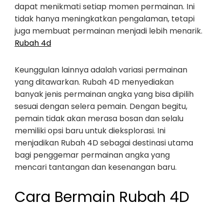
dapat menikmati setiap momen permainan. Ini
tidak hanya meningkatkan pengalaman, tetapi
juga membuat permainan menjadi lebih menarik.
Rubah 4d
Keunggulan lainnya adalah variasi permainan
yang ditawarkan. Rubah 4D menyediakan
banyak jenis permainan angka yang bisa dipilih
sesuai dengan selera pemain. Dengan begitu,
pemain tidak akan merasa bosan dan selalu
memiliki opsi baru untuk dieksplorasi. Ini
menjadikan Rubah 4D sebagai destinasi utama
bagi penggemar permainan angka yang
mencari tantangan dan kesenangan baru.
Cara Bermain Rubah 4D