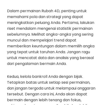
Dalam permainan Rubah 4D, penting untuk
memahami pola dan strategi yang dapat
meningkatkan peluang Anda. Pertama, lakukan
riset mendalam mengenai statistik permainan
sebelumnya. Melihat angka-angka yang sering
muncul dan mempelajari trend dapat
memberikan keuntungan dalam memilih angka
yang tepat untuk taruhan Anda. Jangan ragu
untuk mencatat data dan analisis yang berasal
dari pengalaman bermain Anda.
Kedua, kelola bankroll Anda dengan bijak.
Tetapkan batas untuk setiap sesi permainan,
dan jangan tergoda untuk melampaui anggaran
tersebut. Dengan cara ini, Anda akan dapat
bermain dengan lebih tenang dan fokus,