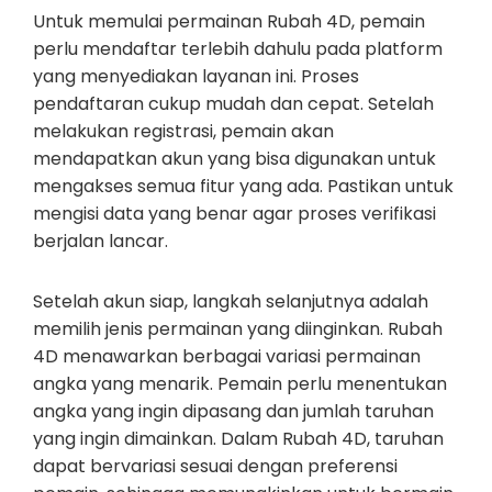
Untuk memulai permainan Rubah 4D, pemain
perlu mendaftar terlebih dahulu pada platform
yang menyediakan layanan ini. Proses
pendaftaran cukup mudah dan cepat. Setelah
melakukan registrasi, pemain akan
mendapatkan akun yang bisa digunakan untuk
mengakses semua fitur yang ada. Pastikan untuk
mengisi data yang benar agar proses verifikasi
berjalan lancar.
Setelah akun siap, langkah selanjutnya adalah
memilih jenis permainan yang diinginkan. Rubah
4D menawarkan berbagai variasi permainan
angka yang menarik. Pemain perlu menentukan
angka yang ingin dipasang dan jumlah taruhan
yang ingin dimainkan. Dalam Rubah 4D, taruhan
dapat bervariasi sesuai dengan preferensi