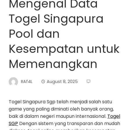
Mengenal Data
Togel Singapura
Pool dan
Kesempatan untuk
Memenangkan
RAf4L
August 8, 2025
Togel Singapura Sgp telah menjadi salah satu
game yang paling diminati oleh banyak orang,
baik di dalam negeri maupun internasional.
Togel
SGP
Dengan sistem yang transparan dan mudah