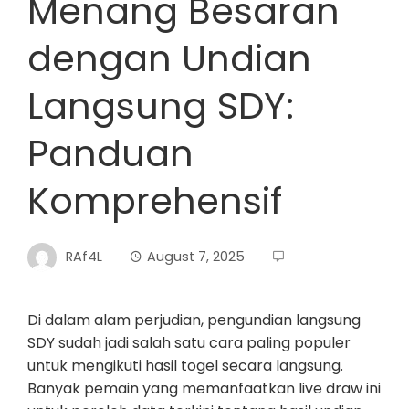
Menang Besaran
dengan Undian
Langsung SDY:
Panduan
Komprehensif
RAf4L
August 7, 2025
Di dalam alam perjudian, pengundian langsung
SDY sudah jadi salah satu cara paling populer
untuk mengikuti hasil togel secara langsung.
Banyak pemain yang memanfaatkan live draw ini