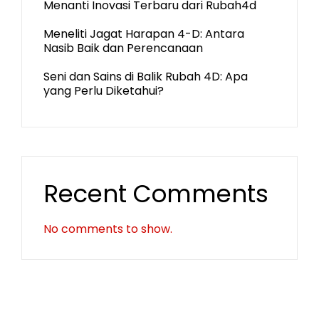
Menanti Inovasi Terbaru dari Rubah4d
Meneliti Jagat Harapan 4-D: Antara
Nasib Baik dan Perencanaan
Seni dan Sains di Balik Rubah 4D: Apa
yang Perlu Diketahui?
Recent Comments
No comments to show.