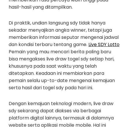
hasil-hasil yang ditampilkan.
Di praktik, undian langsung sdy tidak hanya
sekadar menyajikan angka winner, tetapi juga
memberikan informasi seputar mengenai jadwal
dan kondisi terbaru tentang game.
Live SDY Lotto
Pemain yang mau mencari berita paling baru
bisa mengakses live draw togel sdy setiap hari,
khususnya pada saat waktu yang telah
ditetapkan. Keadaan ini membiarkan para
pemain selalu up-to-date mengenai kemajuan
serta hasil dari togel sdy pada hari ini.
Dengan kemajuan teknologi modern, live draw
sdy sekarang dapat diakses via berbagai
platform digital lainnya, termasuk di dalamnya
website serta aplikasi mobile mobile. Hal ini