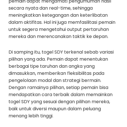
pemain dapat mengamati pengumuman hasil
secara nyata dan real-time, sehingga
meningkatkan ketegangan dan keterlibatan
dalam aktifitas. Hal ini juga memfasilitasi pemain
untuk segera mengetahui output pertaruhan
mereka dan merencanakan taktik ke depan.
Di samping itu, togel SDY terkenal sebab variasi
pilihan yang ada. Pemain dapat menentukan
berbagai tipe taruhan dan angka yang
dimasukkan, memberikan fleksibilitas pada
pengelolaan modal dan strategi bermain.
Dengan ramainya pilihan, setiap pemain bisa
mendapatkan cara terbaik dalam memainkan
togel SDY yang sesuai dengan pilihan mereka,
baik untuk diversi maupun dalam peluang
menang lebih tinggi.