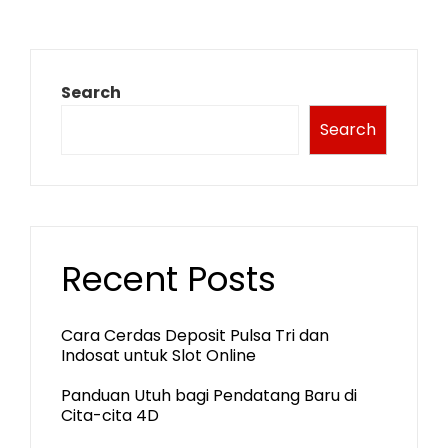
Search
Search
Recent Posts
Cara Cerdas Deposit Pulsa Tri dan
Indosat untuk Slot Online
Panduan Utuh bagi Pendatang Baru di
Cita-cita 4D