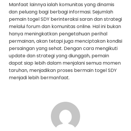
Manfaat lainnya ialah komunitas yang dinamis
dan peluang bagi berbagi informasi. Sejumlah
pemain togel SDY berinteraksi saran dan strategi
melalui forum dan komunitas online. Hal ini bukan
hanya meningkatkan pengetahuan perihal
permainan, akan tetapi juga menciptakan kondisi
persaingan yang sehat. Dengan cara mengikuti
update dan strategi yang diunggah, pemain
dapat siap lebih dalam menjalani semua momen
taruhan, menjadikan proses bermain togel SDY
menjadi lebih bermanfaat.