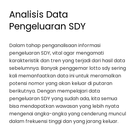
Analisis Data
Pengeluaran SDY
Dalam tahap penganalisaan informasi
pengeluaran SDY, vital agar mengamati
karakteristik dan tren yang terjadi dari hasil data
sebelumnya. Banyak penggemar lotto sdy sering
kali memanfaatkan data ini untuk meramalkan
potensi nomor yang akan keluar di putaran
berikutnya. Dengan mempelajari data
pengeluaran SDY yang sudah ada, kita semua
bisa mendapatkan wawasan yang lebih nyata
mengenai angka-angka yang cenderung muncul
dalam frekuensi tinggi dan yang jarang keluar.