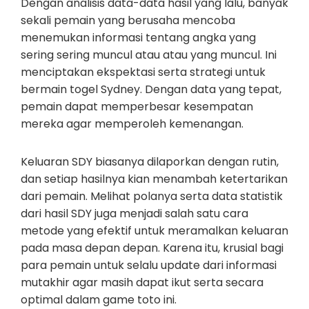
Dengan analisis data-data hasil yang lalu, banyak
sekali pemain yang berusaha mencoba
menemukan informasi tentang angka yang
sering sering muncul atau atau yang muncul. Ini
menciptakan ekspektasi serta strategi untuk
bermain togel Sydney. Dengan data yang tepat,
pemain dapat memperbesar kesempatan
mereka agar memperoleh kemenangan.
Keluaran SDY biasanya dilaporkan dengan rutin,
dan setiap hasilnya kian menambah ketertarikan
dari pemain. Melihat polanya serta data statistik
dari hasil SDY juga menjadi salah satu cara
metode yang efektif untuk meramalkan keluaran
pada masa depan depan. Karena itu, krusial bagi
para pemain untuk selalu update dari informasi
mutakhir agar masih dapat ikut serta secara
optimal dalam game toto ini.