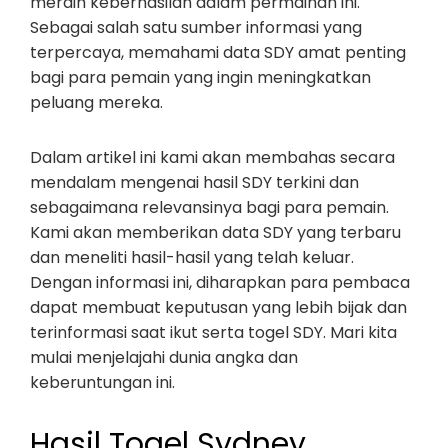
meraih keberhasilan dalam permainan ini.
Sebagai salah satu sumber informasi yang
terpercaya, memahami data SDY amat penting
bagi para pemain yang ingin meningkatkan
peluang mereka.
Dalam artikel ini kami akan membahas secara
mendalam mengenai hasil SDY terkini dan
sebagaimana relevansinya bagi para pemain.
Kami akan memberikan data SDY yang terbaru
dan meneliti hasil-hasil yang telah keluar.
Dengan informasi ini, diharapkan para pembaca
dapat membuat keputusan yang lebih bijak dan
terinformasi saat ikut serta togel SDY. Mari kita
mulai menjelajahi dunia angka dan
keberuntungan ini.
Hasil Togel Sydney