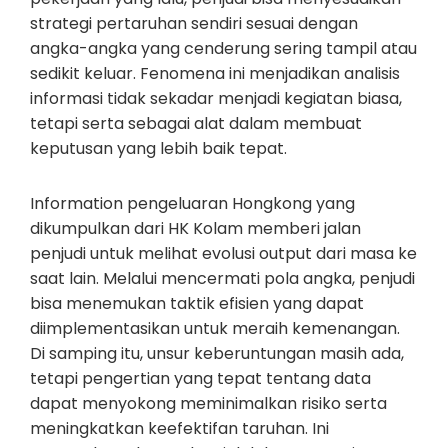
strategi pertaruhan sendiri sesuai dengan
angka-angka yang cenderung sering tampil atau
sedikit keluar. Fenomena ini menjadikan analisis
informasi tidak sekadar menjadi kegiatan biasa,
tetapi serta sebagai alat dalam membuat
keputusan yang lebih baik tepat.
Information pengeluaran Hongkong yang
dikumpulkan dari HK Kolam memberi jalan
penjudi untuk melihat evolusi output dari masa ke
saat lain. Melalui mencermati pola angka, penjudi
bisa menemukan taktik efisien yang dapat
diimplementasikan untuk meraih kemenangan.
Di samping itu, unsur keberuntungan masih ada,
tetapi pengertian yang tepat tentang data
dapat menyokong meminimalkan risiko serta
meningkatkan keefektifan taruhan. Ini