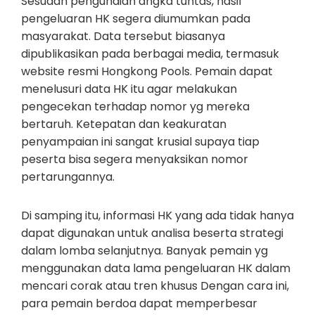
Sesudah pengundian angka tuntas, hasil
pengeluaran HK segera diumumkan pada
masyarakat. Data tersebut biasanya
dipublikasikan pada berbagai media, termasuk
website resmi Hongkong Pools. Pemain dapat
menelusuri data HK itu agar melakukan
pengecekan terhadap nomor yg mereka
bertaruh. Ketepatan dan keakuratan
penyampaian ini sangat krusial supaya tiap
peserta bisa segera menyaksikan nomor
pertarungannya.
Di samping itu, informasi HK yang ada tidak hanya
dapat digunakan untuk analisa beserta strategi
dalam lomba selanjutnya. Banyak pemain yg
menggunakan data lama pengeluaran HK dalam
mencari corak atau tren khusus Dengan cara ini,
para pemain berdoa dapat memperbesar