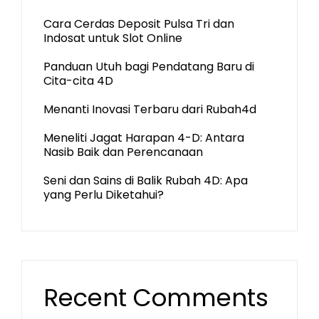
Cara Cerdas Deposit Pulsa Tri dan
Indosat untuk Slot Online
Panduan Utuh bagi Pendatang Baru di
Cita-cita 4D
Menanti Inovasi Terbaru dari Rubah4d
Meneliti Jagat Harapan 4-D: Antara
Nasib Baik dan Perencanaan
Seni dan Sains di Balik Rubah 4D: Apa
yang Perlu Diketahui?
Recent Comments