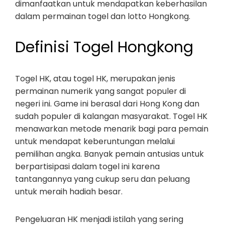
dimanfaatkan untuk mendapatkan keberhasilan
dalam permainan togel dan lotto Hongkong.
Definisi Togel Hongkong
Togel HK, atau togel HK, merupakan jenis
permainan numerik yang sangat populer di
negeri ini. Game ini berasal dari Hong Kong dan
sudah populer di kalangan masyarakat. Togel HK
menawarkan metode menarik bagi para pemain
untuk mendapat keberuntungan melalui
pemilihan angka. Banyak pemain antusias untuk
berpartisipasi dalam togel ini karena
tantangannya yang cukup seru dan peluang
untuk meraih hadiah besar.
Pengeluaran HK menjadi istilah yang sering