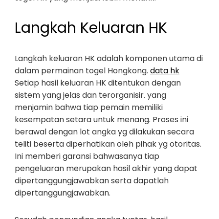
Langkah Keluaran HK
Langkah keluaran HK adalah komponen utama di
dalam permainan togel Hongkong.
data hk
Setiap hasil keluaran HK ditentukan dengan
sistem yang jelas dan terorganisir. yang
menjamin bahwa tiap pemain memiliki
kesempatan setara untuk menang. Proses ini
berawal dengan lot angka yg dilakukan secara
teliti beserta diperhatikan oleh pihak yg otoritas.
Ini memberi garansi bahwasanya tiap
pengeluaran merupakan hasil akhir yang dapat
dipertanggungjawabkan serta dapatlah
dipertanggungjawabkan.