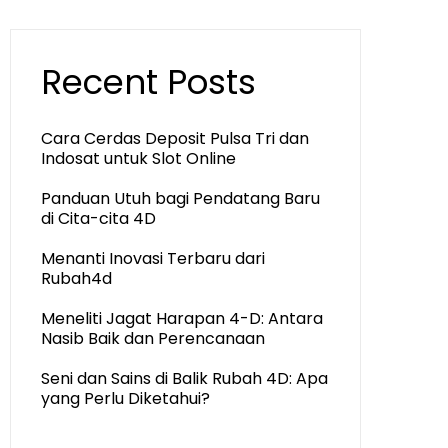
Recent Posts
Cara Cerdas Deposit Pulsa Tri dan
Indosat untuk Slot Online
Panduan Utuh bagi Pendatang Baru
di Cita-cita 4D
Menanti Inovasi Terbaru dari
Rubah4d
Meneliti Jagat Harapan 4-D: Antara
Nasib Baik dan Perencanaan
Seni dan Sains di Balik Rubah 4D: Apa
yang Perlu Diketahui?