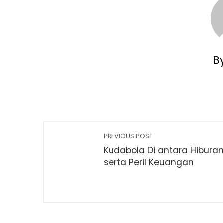
B
PREVIOUS POST
Kudabola Di antara Hibura
serta Peril Keuangan