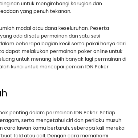
einginan untuk mengimbangi kerugian dan
keadaan yang penuh tekanan.
jumlah modal atau dana keseluruhan. Peserta
ang ada di satu permainan dan satu sesi
 dalam beberapa bagian kecil serta pakai hanya dari
eserta dapat melakukan permainan poker online untuk
luang untuk menang lebih banyak lagi permainan di
dalah kunci untuk mencapai pemain IDN Poker
uh
pek penting dalam permainan IDN Poker. Setiap
beragam, serta mengetahui ciri dan perilaku musuh
n cara lawan kamu bertaruh, seberapa kali mereka
buat fold atau call. Dengan cara memahami