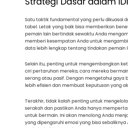
Strategi Dasar dalam ID
Satu taktik fundamental yang perlu dikuasai
tabel. Letak yang baik bisa memberikan ben
pemain lain bertindak sewaktu Anda mengambil
memberi kesempatan Anda untuk mengambil pil
data lebih lengkap tentang tindakan pemain l
Selain itu, penting untuk mengembangkan ke
ciri pertaruhan mereka, cara mereka bermain
serang atau pasif. Dengan mengetahui gaya b
lebih efisien dan membuat keputusan yang ak
Terakhir, tidak kalah penting untuk mengelo
serakah dan pastikan Anda hanya mempertar
untuk bermain. Ini akan menolong Anda menja
yang dipengaruhi emosi yang bisa sebaliknya A