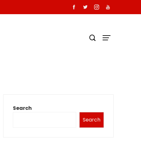
M
Search
Search