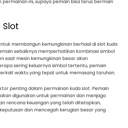
m permainan ini, supaya pemain bisa terus bermain
 Slot
 untuk membangun kemungkinan berhasil di slot kuda
Pemain sebaiknya memperhatikan kombinasi simbol
n saat mesin kemungkinan besar akan
apa sering keluarnya simbol tertentu, pemain
terkait waktu yang tepat untuk memasang taruhan.
faktor penting dalam permainan kuda slot. Pemain
 akan digunakan untuk permainan dan menjaga
ngan rencana keuangan yang telah ditetapkan,
 keputusan dan mencegah kerugian besar yang