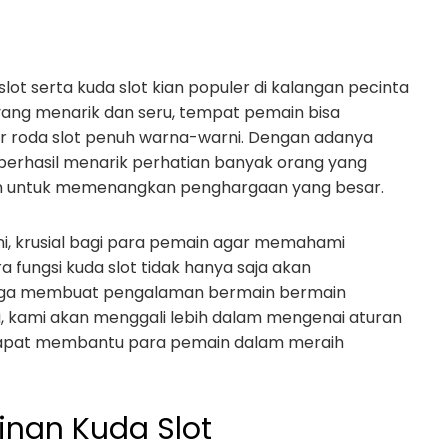
ot serta kuda slot kian populer di kalangan pecinta
yang menarik dan seru, tempat pemain bisa
r roda slot penuh warna-warni. Dengan adanya
 berhasil menarik perhatian banyak orang yang
an untuk memenangkan penghargaan yang besar.
ni, krusial bagi para pemain agar memahami
a fungsi kuda slot tidak hanya saja akan
juga membuat pengalaman bermain bermain
i, kami akan menggali lebih dalam mengenai aturan
g dapat membantu para pemain dalam meraih
nan Kuda Slot