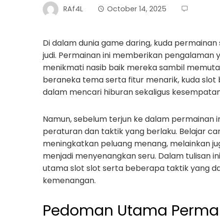
RAf4L
October 14, 2025
Di dalam dunia game daring, kuda permainan sl
judi. Permainan ini memberikan pengalaman 
menikmati nasib baik mereka sambil memuta
beraneka tema serta fitur menarik, kuda slot
dalam mencari hiburan sekaligus kesempat
Namun, sebelum terjun ke dalam permainan i
peraturan dan taktik yang berlaku. Belajar car
meningkatkan peluang menang, melainkan 
menjadi menyenangkan seru. Dalam tulisan in
utama slot slot serta beberapa taktik yan
kemenangan.
Pedoman Utama Permai