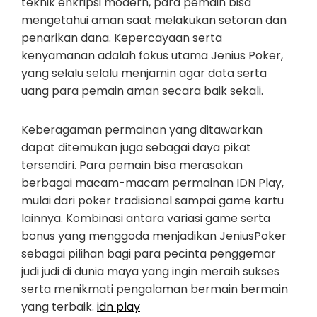
teknik enkripsi modern, para pemain bisa
mengetahui aman saat melakukan setoran dan
penarikan dana. Kepercayaan serta
kenyamanan adalah fokus utama Jenius Poker,
yang selalu selalu menjamin agar data serta
uang para pemain aman secara baik sekali.
Keberagaman permainan yang ditawarkan
dapat ditemukan juga sebagai daya pikat
tersendiri. Para pemain bisa merasakan
berbagai macam-macam permainan IDN Play,
mulai dari poker tradisional sampai game kartu
lainnya. Kombinasi antara variasi game serta
bonus yang menggoda menjadikan JeniusPoker
sebagai pilihan bagi para pecinta penggemar
judi judi di dunia maya yang ingin meraih sukses
serta menikmati pengalaman bermain bermain
yang terbaik.
idn play