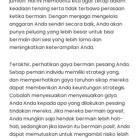
jumlah. Hal ini membantu kita agar tetap dalam
keadaan tenang serta tidak terbawa perasaan
ketika bermain. Dengan menjaga mengelola
anggaran Anda sendiri secara baik, Anda akan
punya peluang yang lebih besar untuk bisa
bermain dari sesi yang lebih lama dan
meningkatkan keterampilan Anda.
Terakhir, perhatikan gaya bermain pesaing Anda.
Setiap pemain individu memiliki strategi yang,
dan memperhatikan gaya taruhan sikap mereka
dapat memberikan Anda keuntungan strategis.
Cobalah menyesuaikan menyesuaikan gaya
Anda Anda kepada apa yang dilakukan pesaing
tindakan mereka. Jika mereka bermain agresif,
Anda mungkin saja hendak bermain lebih hati-
hati, sedangkan jika lawan itu bermain pasif, Anda
dapat memutuskan untuk mengambil risiko lebih