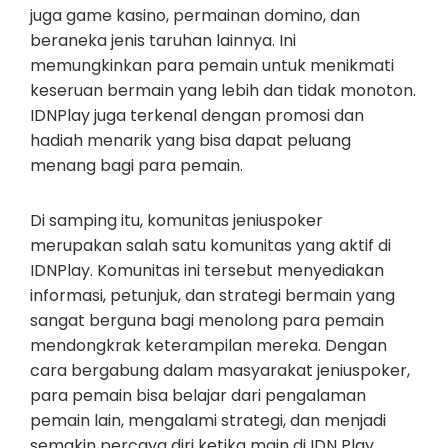
juga game kasino, permainan domino, dan
beraneka jenis taruhan lainnya. Ini
memungkinkan para pemain untuk menikmati
keseruan bermain yang lebih dan tidak monoton.
IDNPlay juga terkenal dengan promosi dan
hadiah menarik yang bisa dapat peluang
menang bagi para pemain.
Di samping itu, komunitas jeniuspoker
merupakan salah satu komunitas yang aktif di
IDNPlay. Komunitas ini tersebut menyediakan
informasi, petunjuk, dan strategi bermain yang
sangat berguna bagi menolong para pemain
mendongkrak keterampilan mereka. Dengan
cara bergabung dalam masyarakat jeniuspoker,
para pemain bisa belajar dari pengalaman
pemain lain, mengalami strategi, dan menjadi
semakin percaya diri ketika main di IDN Play.