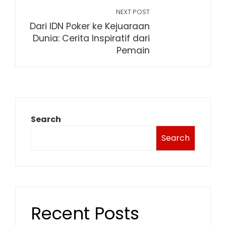
NEXT POST
Dari IDN Poker ke Kejuaraan
Dunia: Cerita Inspiratif dari
Pemain
Search
Search
Recent Posts