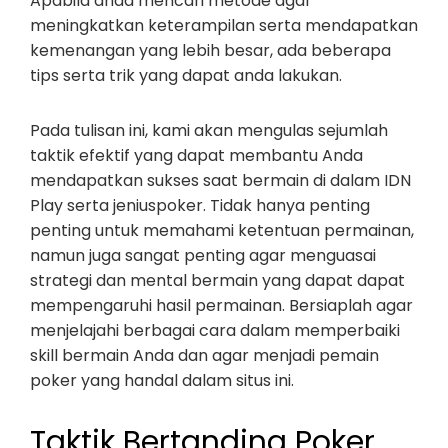
Apabila anda mencari metode agar
meningkatkan keterampilan serta mendapatkan
kemenangan yang lebih besar, ada beberapa
tips serta trik yang dapat anda lakukan.
Pada tulisan ini, kami akan mengulas sejumlah
taktik efektif yang dapat membantu Anda
mendapatkan sukses saat bermain di dalam IDN
Play serta jeniuspoker. Tidak hanya penting
penting untuk memahami ketentuan permainan,
namun juga sangat penting agar menguasai
strategi dan mental bermain yang dapat dapat
mempengaruhi hasil permainan. Bersiaplah agar
menjelajahi berbagai cara dalam memperbaiki
skill bermain Anda dan agar menjadi pemain
poker yang handal dalam situs ini.
Taktik Bertanding Poker