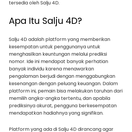
tersedia oleh Salju 4D.
Apa Itu Salju 4D?
Salju 4D adalah platform yang memberikan
kesempatan untuk penggunanya untuk
menghasilkan keuntungan melalui prediksi
nomor. Ide ini mendapat banyak perhatian
banyak individu karena menawarkan
pengalaman berjudi dengan menggabungkan
kesenangan dengan peluang keuangan. Dalam
platform ini, pemain bisa melakukan taruhan dari
memilih angka-angka tertentu, dan apabila
prediksinya akurat, pengguna berkesempatan
mendapatkan hadiahnya yang signifikan.
Platform yang ada di Salju 4D dirancang agar