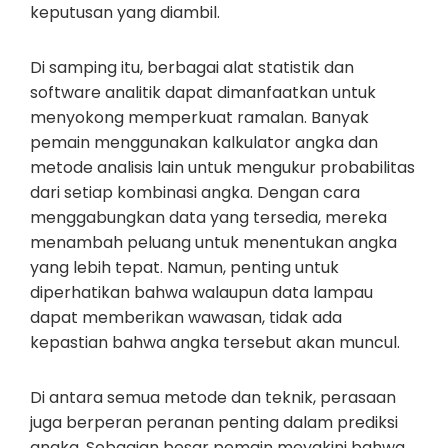
keputusan yang diambil.
Di samping itu, berbagai alat statistik dan
software analitik dapat dimanfaatkan untuk
menyokong memperkuat ramalan. Banyak
pemain menggunakan kalkulator angka dan
metode analisis lain untuk mengukur probabilitas
dari setiap kombinasi angka. Dengan cara
menggabungkan data yang tersedia, mereka
menambah peluang untuk menentukan angka
yang lebih tepat. Namun, penting untuk
diperhatikan bahwa walaupun data lampau
dapat memberikan wawasan, tidak ada
kepastian bahwa angka tersebut akan muncul.
Di antara semua metode dan teknik, perasaan
juga berperan peranan penting dalam prediksi
angka. Sebagian besar pemain meyakini bahwa