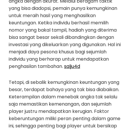
angka dengan akurat. Melalui beragam taktik
yang bisa diadopsi, pemain punya kemungkinan
untuk meraih hasil yang menghasilkan
keuntungan. Ketika individu berhasil memilih
nomor yang bakal tampil, hadiah yang diterima
bisa sangat besar sekali dibandingkan dengan
investasi yang dikeluarkan yang digunakan. Hal ini
menjadi daya pesona khusus bagi sejumlah
individu yang berharap untuk mendapatkan
penghasilan tambahan.
salju4d
Tetapi, di sebalik kemungkinan keuntungan yang
besar, terdapat bahaya yang tak bisa diabaikan.
Keterampilan dalam menebak angka tak selalu
saja memastikan kemenangan, dan sejumlah
player justru mendapatkan kerugian. Faktor
keberuntungan miliki peran penting dalam game
ini, sehingga penting bagi player untuk bersikap