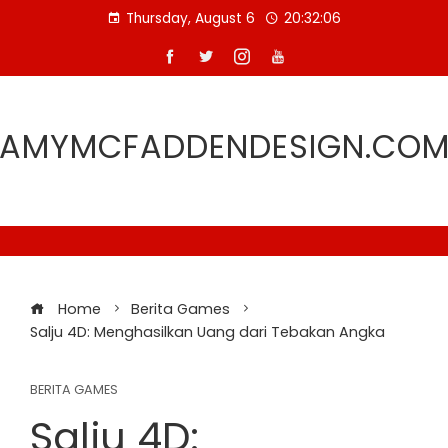
Skip
Thursday, August 6
20:32:07
to
content
AMYMCFADDENDESIGN.CO
Home
Berita Games
Salju 4D: Menghasilkan Uang dari Tebakan Angka
BERITA GAMES
Salju 4D: