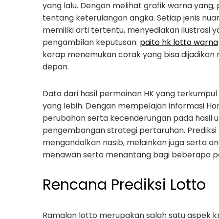
yang lalu. Dengan melihat grafik warna yan
tentang keterulangan angka. Setiap jenis nu
memiliki arti tertentu, menyediakan ilustras
pengambilan keputusan.
paito hk lotto warna
kerap menemukan corak yang bisa dijadikan r
depan.
Data dari hasil permainan HK yang terkumpul d
yang lebih. Dengan mempelajari informasi H
perubahan serta kecenderungan pada hasil un
pengembangan strategi pertaruhan. Prediksi p
mengandalkan nasib, melainkan juga serta ana
menawan serta menantang bagi beberapa par
Rencana Prediksi Lotto
Ramalan lotto merupakan salah satu aspek kr