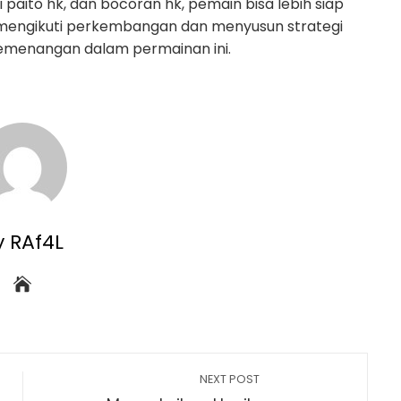
i paito hk, dan bocoran hk, pemain bisa lebih siap
mengikuti perkembangan dan menyusun strategi
emenangan dalam permainan ini.
y RAf4L
NEXT POST