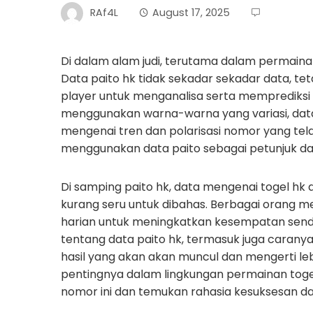
RAf4L
August 17, 2025
Di dalam alam judi, terutama dalam permaina
Data paito hk tidak sekadar sekadar data, t
player untuk menganalisa serta memprediks
menggunakan warna-warna yang variasi, data 
mengenai tren dan polarisasi nomor yang tela
menggunakan data paito sebagai petunjuk d
Di samping paito hk, data mengenai togel hk d
kurang seru untuk dibahas. Berbagai orang men
harian untuk meningkatkan kesempatan sendir
tentang data paito hk, termasuk juga cara
hasil yang akan akan muncul dan mengerti leb
pentingnya dalam lingkungan permainan togel
nomor ini dan temukan rahasia kesuksesan da