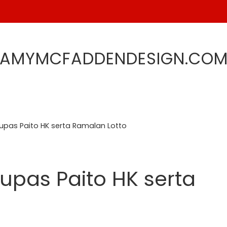
AMYMCFADDENDESIGN.CO
upas Paito HK serta Ramalan Lotto
upas Paito HK serta