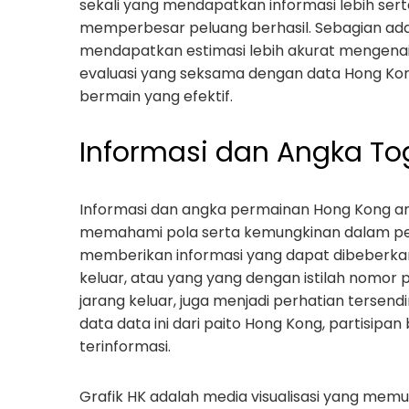
sekali yang mendapatkan informasi lebih sert
memperbesar peluang berhasil. Sebagian ada
mendapatkan estimasi lebih akurat mengenai b
evaluasi yang seksama dengan data Hong Kong
bermain yang efektif.
Informasi dan Angka To
Informasi dan angka permainan Hong Kong amat
memahami pola serta kemungkinan dalam perm
memberikan informasi yang dapat dibeberk
keluar, atau yang yang dengan istilah nomor p
jarang keluar, juga menjadi perhatian tersen
data data ini dari paito Hong Kong, partisipan
terinformasi.
Grafik HK adalah media visualisasi yang mem