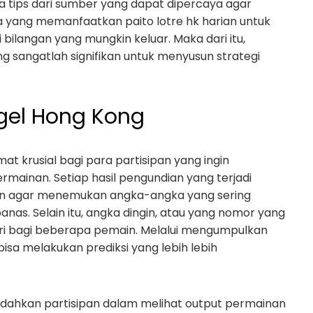
a tips dari sumber yang dapat dipercaya agar
 yang memanfaatkan paito lotre hk harian untuk
ilangan yang mungkin keluar. Maka dari itu,
 sangatlah signifikan untuk menyusun strategi
gel Hong Kong
 krusial bagi para partisipan yang ingin
ainan. Setiap hasil pengundian yang terjadi
an agar menemukan angka-angka yang sering
anas. Selain itu, angka dingin, atau yang nomor yang
diri bagi beberapa pemain. Melalui mengumpulkan
 bisa melakukan prediksi yang lebih lebih
udahkan partisipan dalam melihat output permainan