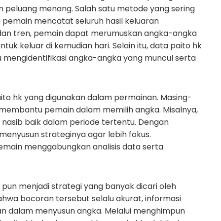
n peluang menang. Salah satu metode yang sering
na pemain mencatat seluruh hasil keluaran
 dan tren, pemain dapat merumuskan angka-angka
tuk keluar di kemudian hari. Selain itu, data paito hk
 mengidentifikasi angka-angka yang muncul serta
aito hk yang digunakan dalam permainan. Masing-
embantu pemain dalam memilih angka. Misalnya,
nasib baik dalam periode tertentu. Dengan
enyusun strateginya agar lebih fokus.
main menggabungkan analisis data serta
pun menjadi strategi yang banyak dicari oleh
hwa bocoran tersebut selalu akurat, informasi
an dalam menyusun angka. Melalui menghimpun