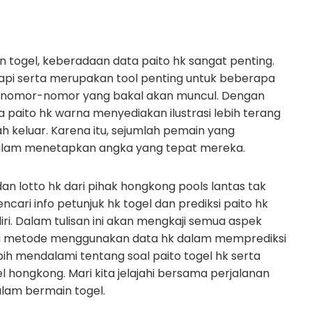
n togel, keberadaan data paito hk sangat penting.
etapi serta merupakan tool penting untuk beberapa
i nomor-nomor yang bakal akan muncul. Dengan
paito hk warna menyediakan ilustrasi lebih terang
h keluar. Karena itu, sejumlah pemain yang
alam menetapkan angka yang tepat mereka.
an lotto hk dari pihak hongkong pools lantas tak
cari info petunjuk hk togel dan prediksi paito hk
i. Dalam tulisan ini akan mengkaji semua aspek
nya metode menggunakan data hk dalam memprediksi
ih mendalami tentang soal paito togel hk serta
 hongkong. Mari kita jelajahi bersama perjalanan
lam bermain togel.