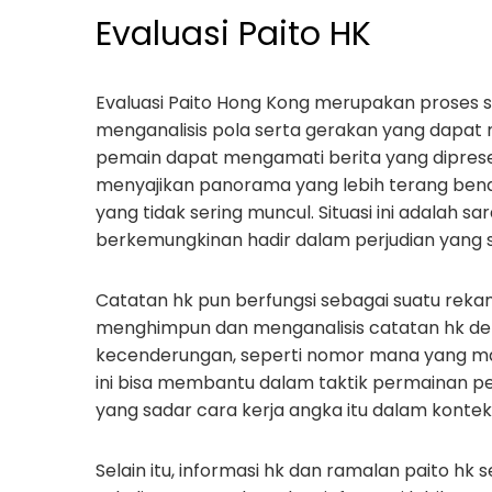
Evaluasi Paito HK
Evaluasi Paito Hong Kong merupakan proses s
menganalisis pola serta gerakan yang dapat m
pemain dapat mengamati berita yang diprese
menyajikan panorama yang lebih terang ben
yang tidak sering muncul. Situasi ini adalah s
berkemungkinan hadir dalam perjudian yang s
Catatan hk pun berfungsi sebagai suatu rekam
menghimpun dan menganalisis catatan hk de
kecenderungan, seperti nomor mana yang mana 
ini bisa membantu dalam taktik permainan p
yang sadar cara kerja angka itu dalam kontek
Selain itu, informasi hk dan ramalan paito hk 