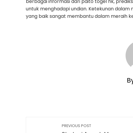
berbagai informasi dari paito togel hk, prediks
untuk menghadapi undian. Ketekunan dalam 
yang baik sangat membantu dalam meraih k
B
PREVIOUS POST