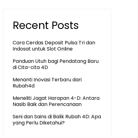
Recent Posts
Cara Cerdas Deposit Pulsa Tri dan
Indosat untuk Slot Online
Panduan Utuh bagi Pendatang Baru
di Cita-cita 4D
Menanti Inovasi Terbaru dari
Rubah4d
Meneliti Jagat Harapan 4-D: Antara
Nasib Baik dan Perencanaan
Seni dan Sains di Balik Rubah 4D: Apa
yang Perlu Diketahui?