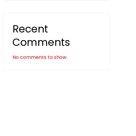
Recent
Comments
No comments to show.