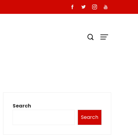
M
Search
Search