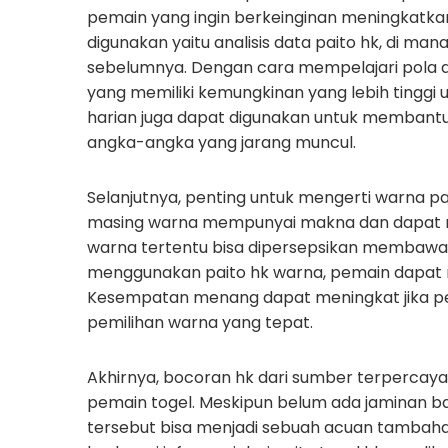
pemain yang ingin berkeinginan meningkatka
digunakan yaitu analisis data paito hk, di ma
sebelumnya. Dengan cara mempelajari pola
yang memiliki kemungkinan yang lebih tinggi un
harian juga dapat digunakan untuk membantu
angka-angka yang jarang muncul.
Selanjutnya, penting untuk mengerti warna p
masing warna mempunyai makna dan dapat m
warna tertentu bisa dipersepsikan membawa 
menggunakan paito hk warna, pemain dapat m
Kesempatan menang dapat meningkat jika pe
pemilihan warna yang tepat.
Akhirnya, bocoran hk dari sumber terpercaya 
pemain togel. Meskipun belum ada jaminan ba
tersebut bisa menjadi sebuah acuan tambah