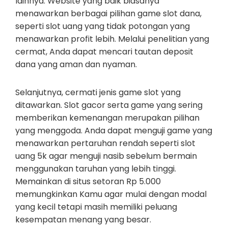
lainnya. Website yang baik biasanya
menawarkan berbagai pilihan game slot dana,
seperti slot uang yang tidak potongan yang
menawarkan profit lebih. Melalui penelitian yang
cermat, Anda dapat mencari tautan deposit
dana yang aman dan nyaman.
Selanjutnya, cermati jenis game slot yang
ditawarkan. Slot gacor serta game yang sering
memberikan kemenangan merupakan pilihan
yang menggoda. Anda dapat menguji game yang
menawarkan pertaruhan rendah seperti slot
uang 5k agar menguji nasib sebelum bermain
menggunakan taruhan yang lebih tinggi.
Memainkan di situs setoran Rp 5.000
memungkinkan Kamu agar mulai dengan modal
yang kecil tetapi masih memiliki peluang
kesempatan menang yang besar.