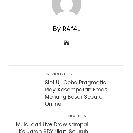
By RAf4L
PREVIOUS POST
Slot Uji Coba Pragmatic
Play: Kesempatan Emas
Menang Besar Secara
Online
NEXT POST
Mulai dari Live Draw sampai
Keluaran SDY : Ikuti Seluruh