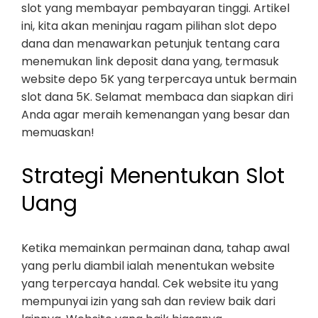
slot yang membayar pembayaran tinggi. Artikel
ini, kita akan meninjau ragam pilihan slot depo
dana dan menawarkan petunjuk tentang cara
menemukan link deposit dana yang, termasuk
website depo 5K yang terpercaya untuk bermain
slot dana 5K. Selamat membaca dan siapkan diri
Anda agar meraih kemenangan yang besar dan
memuaskan!
Strategi Menentukan Slot
Uang
Ketika memainkan permainan dana, tahap awal
yang perlu diambil ialah menentukan website
yang terpercaya handal. Cek website itu yang
mempunyai izin yang sah dan review baik dari