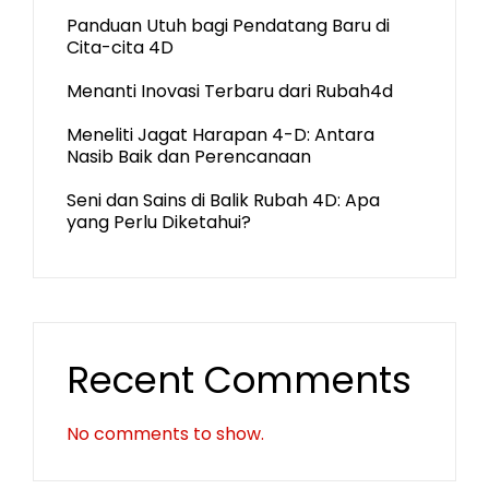
Panduan Utuh bagi Pendatang Baru di
Cita-cita 4D
Menanti Inovasi Terbaru dari Rubah4d
Meneliti Jagat Harapan 4-D: Antara
Nasib Baik dan Perencanaan
Seni dan Sains di Balik Rubah 4D: Apa
yang Perlu Diketahui?
Recent Comments
No comments to show.