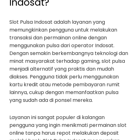
Indosat?
Slot Pulsa Indosat adalah layanan yang
memungkinkan pengguna untuk melakukan
transaksi dan permainan online dengan
menggunakan pulsa dari operator Indosat.
Dengan semakin berkembangnya teknologi dan
minat masyarakat terhadap gaming, slot pulsa
menjadi alternatif yang praktis dan mudah
diakses. Pengguna tidak perlu menggunakan
kartu kredit atau metode pembayaran rumit
lainnya, cukup dengan memanfaatkan pulsa
yang sudah ada di ponsel mereka.
Layanan ini sangat populer di kalangan
pengguna yang ingin menikmati permainan slot
online tanpa harus repot melakukan deposit