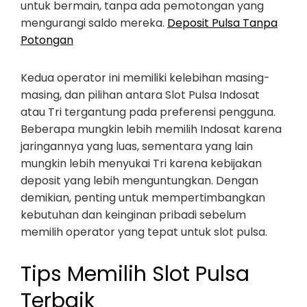
untuk bermain, tanpa ada pemotongan yang
mengurangi saldo mereka.
Deposit Pulsa Tanpa
Potongan
Kedua operator ini memiliki kelebihan masing-
masing, dan pilihan antara Slot Pulsa Indosat
atau Tri tergantung pada preferensi pengguna.
Beberapa mungkin lebih memilih Indosat karena
jaringannya yang luas, sementara yang lain
mungkin lebih menyukai Tri karena kebijakan
deposit yang lebih menguntungkan. Dengan
demikian, penting untuk mempertimbangkan
kebutuhan dan keinginan pribadi sebelum
memilih operator yang tepat untuk slot pulsa.
Tips Memilih Slot Pulsa
Terbaik