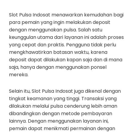
Slot Pulsa Indosat menawarkan kemudahan bagi
para pemain yang ingin melakukan deposit
dengan menggunakan pulsa. Salah satu
keunggulan utama dari layanan ini adalah proses
yang cepat dan praktis. Pengguna tidak perlu
mengkhawatirkan batasan waktu, karena
deposit dapat dilakukan kapan saja dan di mana
saja, hanya dengan menggunakan ponsel
mereka.
Selain itu, Slot Pulsa Indosat juga dikenal dengan
tingkat keamanan yang tinggi. Transaksi yang
dilakukan melalui pulsa cenderung lebih aman
dibandingkan dengan metode pembayaran
lainnya. Dengan menggunakan layanan ini,
pemain dapat menikmati permainan dengan