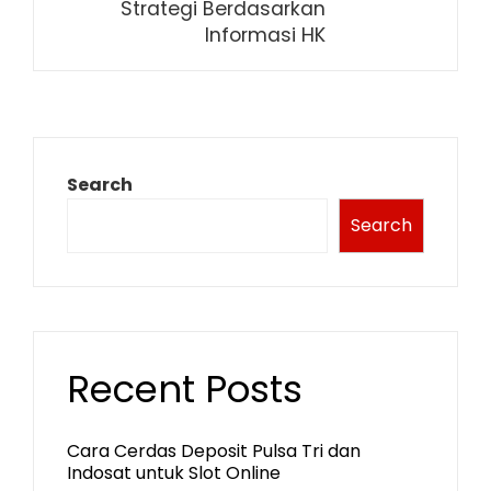
Strategi Berdasarkan
Informasi HK
Search
Search
Recent Posts
Cara Cerdas Deposit Pulsa Tri dan
Indosat untuk Slot Online