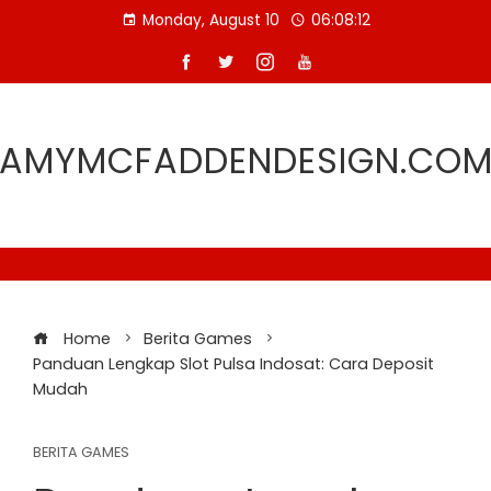
Skip
Monday, August 10
06:08:13
to
content
AMYMCFADDENDESIGN.CO
Home
Berita Games
Panduan Lengkap Slot Pulsa Indosat: Cara Deposit
Mudah
BERITA GAMES