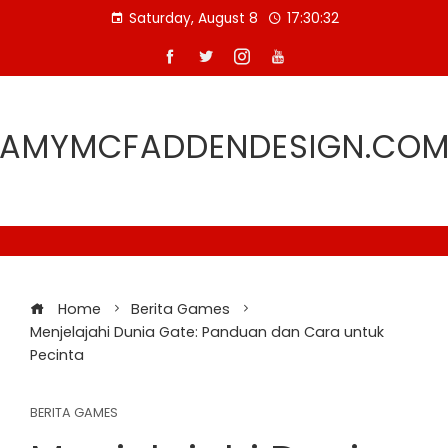
Skip
Saturday, August 8
17:30:33
to
content
AMYMCFADDENDESIGN.CO
Home
Berita Games
Menjelajahi Dunia Gate: Panduan dan Cara untuk
Pecinta
BERITA GAMES