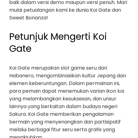
baik dalam versi demo maupun versi penuh. Mari
mulai petualangan kami ke dunia Koi Gate dan
Sweet Bonanza!
Petunjuk Mengerti Koi
Gate
Koi Gate merupakan slot game seru dari
Habanero, mengombinasikan kultur Jepang dan
elemen keberuntungan. Dalam permainan ini,
para pemain dapat menemukan varian ikon koi
yang melambangkan kesuksesan, dan unsur
lainnya yang berkaitan dalam budaya negeri
Sakura. Koi Gate memberikan pengalaman
bermain yang menyenangkan dan partisipatif
melalui berbagai fitur seru serta grafis yang
menakjubkan.