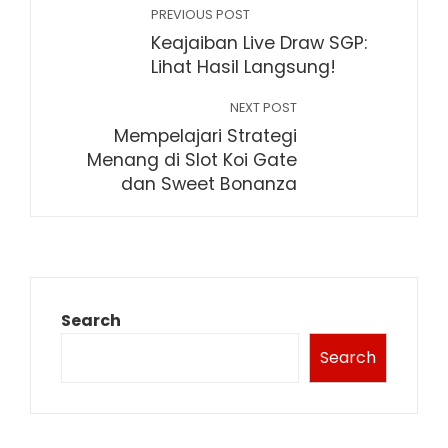
PREVIOUS POST
Keajaiban Live Draw SGP:
Lihat Hasil Langsung!
NEXT POST
Mempelajari Strategi
Menang di Slot Koi Gate
dan Sweet Bonanza
Search
Search