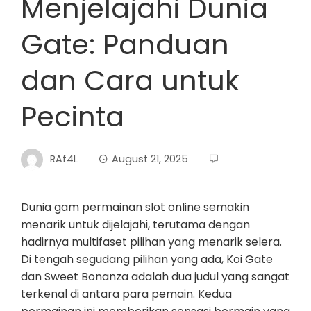
Menjelajahi Dunia
Gate: Panduan
dan Cara untuk
Pecinta
RAf4L
August 21, 2025
Dunia gam permainan slot online semakin
menarik untuk dijelajahi, terutama dengan
hadirnya multifaset pilihan yang menarik selera.
Di tengah segudang pilihan yang ada, Koi Gate
dan Sweet Bonanza adalah dua judul yang sangat
terkenal di antara para pemain. Kedua