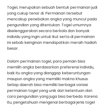
Togel, merupakan sebuah bentuk permainan judi
yang cukup tenar di. Permainan tersebut
mencakup penebakan angka yang muncul pada
pengundian yang ditentukan. Togel umumnya
diselenggarakan secara berkala dan banyak
individu yang ingin untuk ikut serta di permainan
ini sebab keinginan mendapatkan meraih hadiah
besar.
Dalam permainan togel, para pemain bisa
memilih angka berdasarkan preferensi individu,
baik itu angka yang dianggap keberuntungan
maupun angka yang memiliki makna khusus.
Setiap daerah bisa memiliki berbagai variasi
permainan togel yang unik dari ketentuan dan
cara pengundian yang juga bisa berbeda. Karena
itu, pengetahuan mengenai berbagai jenis togel