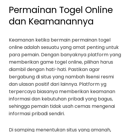
Permainan Togel Online
dan Keamanannya
Keamanan ketika bermain permainan togel
online adalah sesuatu yang amat penting untuk
para pemain. Dengan banyaknya platform yang
memberikan game togel online, pilihan harus
diambil dengan hati-hati. Pastikan agar
bergabung di situs yang nambah lisensi resmi
dan ulasan positif dari lainnya. Platform yg
terpercaya biasanya memberikan keamanan
informasi dan kebutuhan pribadi yang bagus,
sehingga pemain tidak usah cemas mengenai
informasi pribadi sendiri.
Di samping menentukan situs yang amanah,