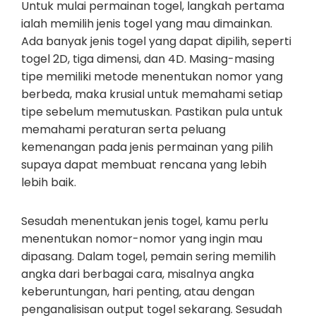
Untuk mulai permainan togel, langkah pertama
ialah memilih jenis togel yang mau dimainkan.
Ada banyak jenis togel yang dapat dipilih, seperti
togel 2D, tiga dimensi, dan 4D. Masing-masing
tipe memiliki metode menentukan nomor yang
berbeda, maka krusial untuk memahami setiap
tipe sebelum memutuskan. Pastikan pula untuk
memahami peraturan serta peluang
kemenangan pada jenis permainan yang pilih
supaya dapat membuat rencana yang lebih
lebih baik.
Sesudah menentukan jenis togel, kamu perlu
menentukan nomor-nomor yang ingin mau
dipasang. Dalam togel, pemain sering memilih
angka dari berbagai cara, misalnya angka
keberuntungan, hari penting, atau dengan
penganalisisan output togel sekarang. Sesudah