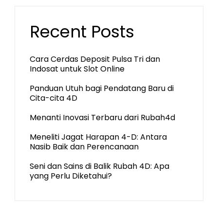
Recent Posts
Cara Cerdas Deposit Pulsa Tri dan
Indosat untuk Slot Online
Panduan Utuh bagi Pendatang Baru di
Cita-cita 4D
Menanti Inovasi Terbaru dari Rubah4d
Meneliti Jagat Harapan 4-D: Antara
Nasib Baik dan Perencanaan
Seni dan Sains di Balik Rubah 4D: Apa
yang Perlu Diketahui?