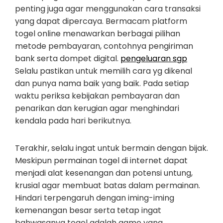
penting juga agar menggunakan cara transaksi
yang dapat dipercaya. Bermacam platform
togel online menawarkan berbagai pilihan
metode pembayaran, contohnya pengiriman
bank serta dompet digital.
pengeluaran sgp
Selalu pastikan untuk memilih cara yg dikenal
dan punya nama baik yang baik. Pada setiap
waktu periksa kebijakan pembayaran dan
penarikan dan kerugian agar menghindari
kendala pada hari berikutnya.
Terakhir, selalu ingat untuk bermain dengan bijak.
Meskipun permainan togel di internet dapat
menjadi alat kesenangan dan potensi untung,
krusial agar membuat batas dalam permainan.
Hindari terpengaruh dengan iming-iming
kemenangan besar serta tetap ingat
bahwasanya togel adalah game yang