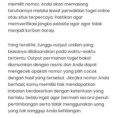
memilih nomor, Anda akan memasang
taruhannya melalui lewat perwakilan togel online
atau situs terpercaya. Pastikan agar
memverifikasi jangka website agar agar tidak
menjadi korban tiarap.
Yang terakhir, tunggu output undian yang
biasanya dilaksanakan pada waktu-waktu
tertentu. Output permainan togel bakal
diumumkan dengan resmi, dan Anda dapat
mengecek apakah nomor yang pilih cocok
dengan hasil yang tersebut. Jika jika nomor Anda
berhasil, kamu memiliki hak mendapatkan
imbalan berdasarkan dengan ketentuan yang
berlaku. Selalu ingat agar bermain secara penuh
pertimbangan serta tidak menggunakan uang
yang tak sanggup Anda kehilangan.