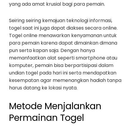
yang ada amat krusial bagi para pemain.
Seiring seiring kemajuan teknologi informasi,
togel saat ini juga dapat diakses secara online.
Togel online menawarkan kenyamanan untuk
para pemain karena dapat dimainkan dimana
pun serta kapan saja. Dengan hanya
memanfaatkan alat seperti smartphone atau
komputer, pemain bisa berpartisipasi dalam
undian togel pada hari ini serta mendapatkan
kesempatan agar memenangkan hadiah tanpa
harus datang ke lokasi nyata.
Metode Menjalankan
Permainan Togel