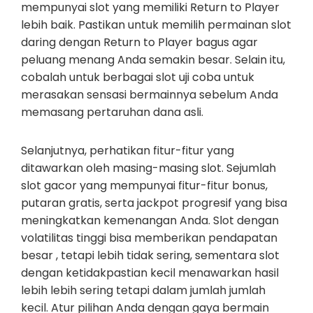
mempunyai slot yang memiliki Return to Player
lebih baik. Pastikan untuk memilih permainan slot
daring dengan Return to Player bagus agar
peluang menang Anda semakin besar. Selain itu,
cobalah untuk berbagai slot uji coba untuk
merasakan sensasi bermainnya sebelum Anda
memasang pertaruhan dana asli.
Selanjutnya, perhatikan fitur-fitur yang
ditawarkan oleh masing-masing slot. Sejumlah
slot gacor yang mempunyai fitur-fitur bonus,
putaran gratis, serta jackpot progresif yang bisa
meningkatkan kemenangan Anda. Slot dengan
volatilitas tinggi bisa memberikan pendapatan
besar , tetapi lebih tidak sering, sementara slot
dengan ketidakpastian kecil menawarkan hasil
lebih lebih sering tetapi dalam jumlah jumlah
kecil. Atur pilihan Anda dengan gaya bermain