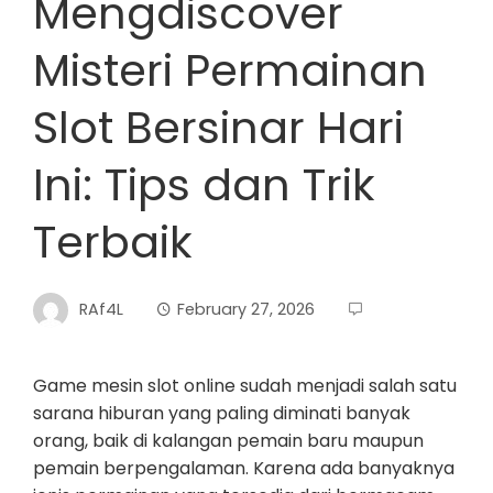
Mengdiscover
Misteri Permainan
Slot Bersinar Hari
Ini: Tips dan Trik
Terbaik
RAf4L
February 27, 2026
Game mesin slot online sudah menjadi salah satu
sarana hiburan yang paling diminati banyak
orang, baik di kalangan pemain baru maupun
pemain berpengalaman. Karena ada banyaknya