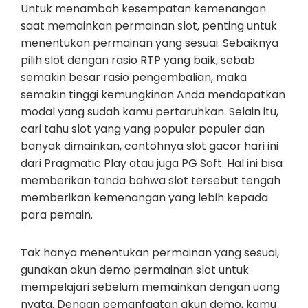
Untuk menambah kesempatan kemenangan
saat memainkan permainan slot, penting untuk
menentukan permainan yang sesuai. Sebaiknya
pilih slot dengan rasio RTP yang baik, sebab
semakin besar rasio pengembalian, maka
semakin tinggi kemungkinan Anda mendapatkan
modal yang sudah kamu pertaruhkan. Selain itu,
cari tahu slot yang yang popular populer dan
banyak dimainkan, contohnya slot gacor hari ini
dari Pragmatic Play atau juga PG Soft. Hal ini bisa
memberikan tanda bahwa slot tersebut tengah
memberikan kemenangan yang lebih kepada
para pemain.
Tak hanya menentukan permainan yang sesuai,
gunakan akun demo permainan slot untuk
mempelajari sebelum memainkan dengan uang
nyata. Dengan pemanfaatan akun demo, kamu