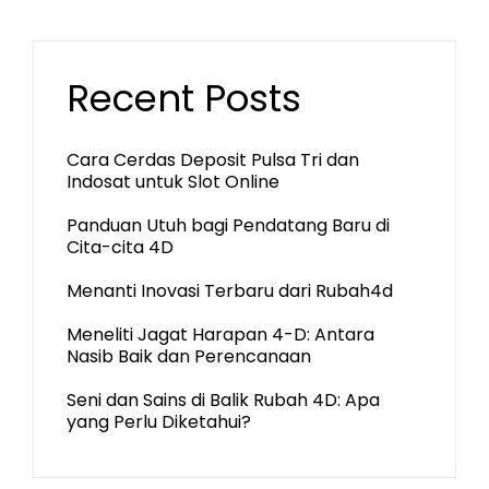
Recent Posts
Cara Cerdas Deposit Pulsa Tri dan
Indosat untuk Slot Online
Panduan Utuh bagi Pendatang Baru di
Cita-cita 4D
Menanti Inovasi Terbaru dari Rubah4d
Meneliti Jagat Harapan 4-D: Antara
Nasib Baik dan Perencanaan
Seni dan Sains di Balik Rubah 4D: Apa
yang Perlu Diketahui?