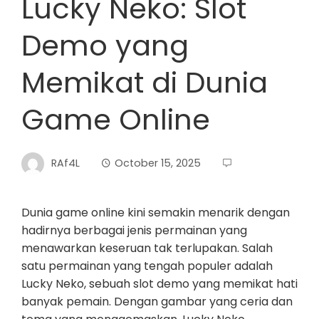
Lucky Neko: Slot
Demo yang
Memikat di Dunia
Game Online
RAf4L
October 15, 2025
Dunia game online kini semakin menarik dengan
hadirnya berbagai jenis permainan yang
menawarkan keseruan tak terlupakan. Salah
satu permainan yang tengah populer adalah
Lucky Neko, sebuah slot demo yang memikat hati
banyak pemain. Dengan gambar yang ceria dan