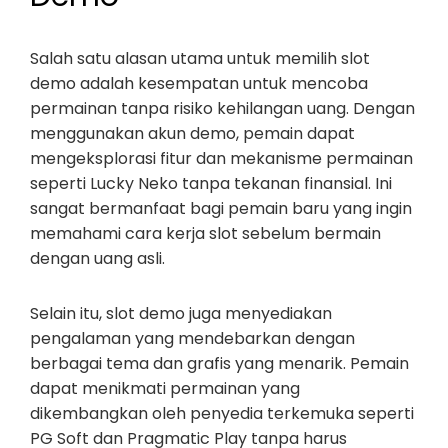
Salah satu alasan utama untuk memilih slot
demo adalah kesempatan untuk mencoba
permainan tanpa risiko kehilangan uang. Dengan
menggunakan akun demo, pemain dapat
mengeksplorasi fitur dan mekanisme permainan
seperti Lucky Neko tanpa tekanan finansial. Ini
sangat bermanfaat bagi pemain baru yang ingin
memahami cara kerja slot sebelum bermain
dengan uang asli.
Selain itu, slot demo juga menyediakan
pengalaman yang mendebarkan dengan
berbagai tema dan grafis yang menarik. Pemain
dapat menikmati permainan yang
dikembangkan oleh penyedia terkemuka seperti
PG Soft dan Pragmatic Play tanpa harus