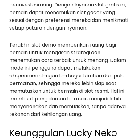
berinvestasi uang. Dengan layanan slot gratis ini,
pemain dapat menemukan slot gacor yang
sesuai dengan preferensi mereka dan menikmati
setiap putaran dengan nyaman.
Terakhir, slot demo memberikan ruang bagi
pemain untuk mengasah strategi dan
menemukan cara terbaik untuk menang. Dalam
mode ini, pengguna dapat melakukan
eksperimen dengan berbagai taruhan dan pola
permainan, sehingga mereka lebih siap saat
memutuskan untuk bermain di slot resmi. Hal ini
membuat pengalaman bermain menjadi lebih
menyenangkan dan memuaskan, tanpa adanya
tekanan dari kehilangan uang.
Keunggulan Lucky Neko