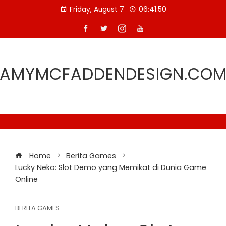
Skip
Friday, August 7
06:41:50
to
content
AMYMCFADDENDESIGN.CO
Home
Berita Games
Lucky Neko: Slot Demo yang Memikat di Dunia Game
Online
BERITA GAMES