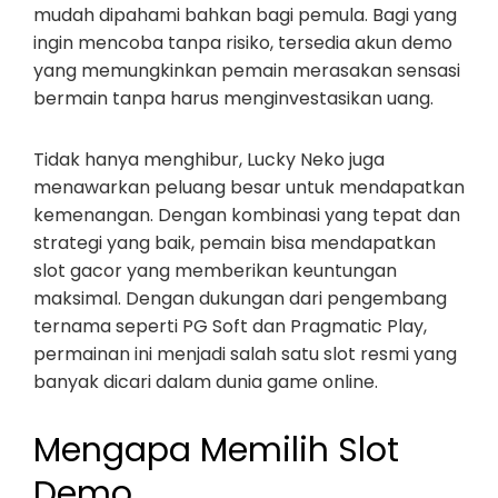
mudah dipahami bahkan bagi pemula. Bagi yang
ingin mencoba tanpa risiko, tersedia akun demo
yang memungkinkan pemain merasakan sensasi
bermain tanpa harus menginvestasikan uang.
Tidak hanya menghibur, Lucky Neko juga
menawarkan peluang besar untuk mendapatkan
kemenangan. Dengan kombinasi yang tepat dan
strategi yang baik, pemain bisa mendapatkan
slot gacor yang memberikan keuntungan
maksimal. Dengan dukungan dari pengembang
ternama seperti PG Soft dan Pragmatic Play,
permainan ini menjadi salah satu slot resmi yang
banyak dicari dalam dunia game online.
Mengapa Memilih Slot
Demo