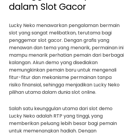
dalam Slot Gacor
Lucky Neko menawarkan pengalaman bermain
slot yang sangat melibatkan, terutama bagi
penggemar slot gacor. Dengan grafis yang
menawan dan tema yang menarik, permainan ini
mampu menarik perhatian pemain dari berbagai
kalangan. Akun demo yang disediakan
memungkinkan pemain baru untuk mengenali
fitur-fitur dan mekanisme permainan tanpa
risiko finansial, sehingga menjadikan Lucky Neko
pilihan utama dalam dunia slot online.
Salah satu keunggulan utama dari slot demo
Lucky Neko adalah RTP yang tinggi, yang
memberikan peluang lebih besar bagi pemain
untuk memenangkan hadiah. Dengan