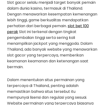
Slot gacor selalu menjadi target banyak pemain
dalam dunia kasino, termasuk di Thailand.
Dengan menawarkan kesempatan kemenangan
lebih tinggi, game berkualitas mendapatkan
perhatian dari berbagai pemain.
slot bet 100
perak
Slot ini terkenal dengan tingkat
pengembalian tinggi serta sering kali
menampilkan jackpot yang menggoda. Dalam
Thailand, ada banyak website yang menawarkan
slot gacor yang terpercaya, memberikan
keamanan keamanan dan ketenangan saat
bermain.
Dalam menentukan situs permainan yang
terpercaya di Thailand, penting adalah
memastikan bahwa situs tersebut itu
mempunyai lisensi dan regulasi yang sesuai.
Website permainan yang terpercaya biasanya