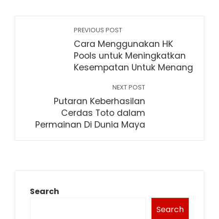
PREVIOUS POST
Cara Menggunakan HK
Pools untuk Meningkatkan
Kesempatan Untuk Menang
NEXT POST
Putaran Keberhasilan
Cerdas Toto dalam
Permainan Di Dunia Maya
Search
Search