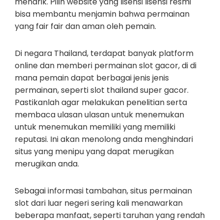
menarik. Pilih website yang lisensi lisensi resmi
bisa membantu menjamin bahwa permainan
yang fair fair dan aman oleh pemain.
Di negara Thailand, terdapat banyak platform
online dan memberi permainan slot gacor, di di
mana pemain dapat berbagai jenis jenis
permainan, seperti slot thailand super gacor.
Pastikanlah agar melakukan penelitian serta
membaca ulasan ulasan untuk menemukan
untuk menemukan memiliki yang memiliki
reputasi. Ini akan menolong anda menghindari
situs yang menipu yang dapat merugikan
merugikan anda.
Sebagai informasi tambahan, situs permainan
slot dari luar negeri sering kali menawarkan
beberapa manfaat, seperti taruhan yang rendah