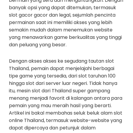
bermain yang seru dan menguntungkan. Dengan
banyak opsi yang dapat ditemukan, termasuk
slot gacor gacor dan legal, sejumlah pencinta
permainan saat ini memiliki akses yang lebih
semakin mudah dalam menemukan website
yang menawarkan game berkualitas yang tinggi
dan peluang yang besar.
Dengan akses akses ke segudang tautan slot
Thailand, pemain dapat menjelajahi berbagai
tipe game yang tersedia, dari slot taruhan 100
hingga slot dari server luar negeri. Tidak hanya
itu, mesin slot dari Thailand super gampang
menang menjadi favorit di kalangan antara para
pemain yang mau meraih hasil yang berarti.
Artikel ini bakal membahas seluk beluk alam slot
online Thailand, termasuk website-website yang
dapat dipercaya dan petunjuk dalam