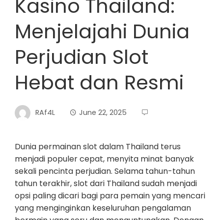
Kasino Thailand:
Menjelajahi Dunia
Perjudian Slot
Hebat dan Resmi
RAf4L
June 22, 2025
Dunia permainan slot dalam Thailand terus
menjadi populer cepat, menyita minat banyak
sekali pencinta perjudian. Selama tahun-tahun
tahun terakhir, slot dari Thailand sudah menjadi
opsi paling dicari bagi para pemain yang mencari
yang menginginkan keseluruhan pengalaman