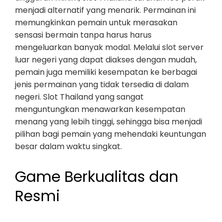
menjadi alternatif yang menarik. Permainan ini
memungkinkan pemain untuk merasakan
sensasi bermain tanpa harus harus
mengeluarkan banyak modal. Melalui slot server
luar negeri yang dapat diakses dengan mudah,
pemain juga memiliki kesempatan ke berbagai
jenis permainan yang tidak tersedia di dalam
negeri. Slot Thailand yang sangat
menguntungkan menawarkan kesempatan
menang yang lebih tinggi, sehingga bisa menjadi
pilihan bagi pemain yang mehendaki keuntungan
besar dalam waktu singkat.
Game Berkualitas dan
Resmi