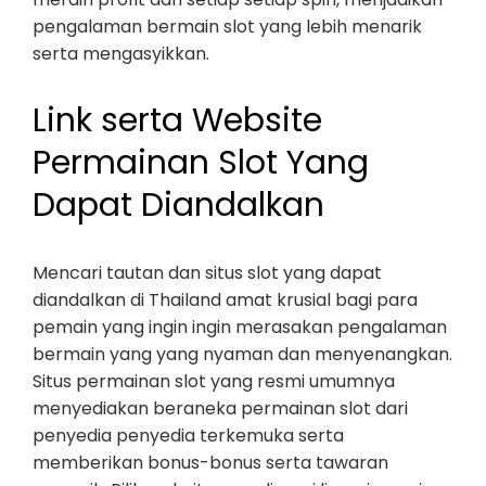
pengalaman bermain slot yang lebih menarik
serta mengasyikkan.
Link serta Website
Permainan Slot Yang
Dapat Diandalkan
Mencari tautan dan situs slot yang dapat
diandalkan di Thailand amat krusial bagi para
pemain yang ingin ingin merasakan pengalaman
bermain yang yang nyaman dan menyenangkan.
Situs permainan slot yang resmi umumnya
menyediakan beraneka permainan slot dari
penyedia penyedia terkemuka serta
memberikan bonus-bonus serta tawaran